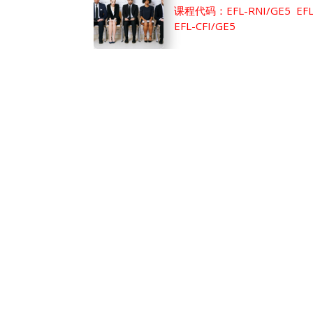
课程代码：EFL-RNI/GE5 EFL-
EFL-CFI/GE5