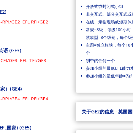
开放式或封闭式小组
2)
非交互式、部分交互式或
RPI/GE2 EFL RFI/GE2
在线、亲临现场或短期休
常规=8级，每级100小时（
紧凑型=8个级别，每个级别
主题=独立模块，每个10
 (GE3)
个
FI/GE3 EFL-TFI/GE3
别中的任何一个
参加小组的最低EFL能力水
参加小组的最低年龄=7岁
）(GE4)
RPI/GE4 EFL RFI/GE4
关于GE2的信息 - 英
国家) (GE5)